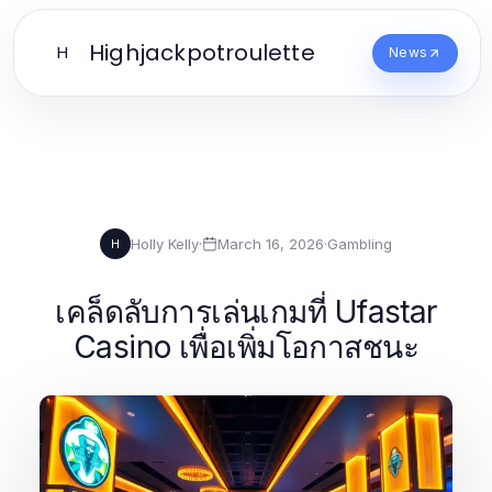
Highjackpotroulette
H
News
Holly Kelly
·
March 16, 2026
·
Gambling
H
เคล็ดลับการเล่นเกมที่ Ufastar
Casino เพื่อเพิ่มโอกาสชนะ