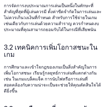
การจัดการงบประมาณการเล่นเป็นหนึ่งในทักษะที่
สำคัญที่สุดที่ผู้เล่นควรมี ตั้งค่าขีดจำกัดในการเล่นและ
ไม่ควรเกินวงเงินที่กำหนด สำหรับการใช้จ่ายในเกม
เช่นเดียวกับการเล่นด้วยความสำราญ ควรกำหนดงบ
ประมาณที่คุณสามารถยอมรับได้ในกรณีที่เสียพนัน
3.2 เทคนิคการเพิ่มโอกาสชนะใน
เกม
การศึกษาและเข้าใจกฎของเกมเป็นสิ่งสำคัญในการ
เพิ่มโอกาสชนะ เรียนรู้กลยุทธ์การเล่นที่แตกต่างกัน
เช่น ในเกมแบล็คแจ็ค การนับไพ่หรือการเล่นที่
สอดคล้องกับความน่าจะเป็นจะช่วยให้คุณตัดสินใจได้
ดียิ่งขึ้น