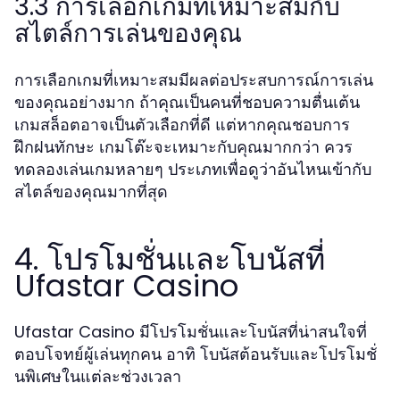
3.3 การเลือกเกมที่เหมาะสมกับ
สไตล์การเล่นของคุณ
การเลือกเกมที่เหมาะสมมีผลต่อประสบการณ์การเล่น
ของคุณอย่างมาก ถ้าคุณเป็นคนที่ชอบความตื่นเต้น
เกมสล็อตอาจเป็นตัวเลือกที่ดี แต่หากคุณชอบการ
ฝึกฝนทักษะ เกมโต๊ะจะเหมาะกับคุณมากกว่า ควร
ทดลองเล่นเกมหลายๆ ประเภทเพื่อดูว่าอันไหนเข้ากับ
สไตล์ของคุณมากที่สุด
4. โปรโมชั่นและโบนัสที่
Ufastar Casino
Ufastar Casino มีโปรโมชั่นและโบนัสที่น่าสนใจที่
ตอบโจทย์ผู้เล่นทุกคน อาทิ โบนัสต้อนรับและโปรโมชั่
นพิเศษในแต่ละช่วงเวลา