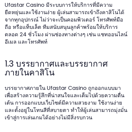
Ufastar Casino มีระบบการให้บริการที่มีความ
ยืดหยุ่นและใช้งานง่าย ผู้เล่นสามารถเข้าถึงคาสิโนได้
จากทุกอุปกรณ์ ไม่ว่าจะเป็นคอมพิวเตอร์ โทรศัพท์มือ
ถือ หรือแท็บเล็ต ทีมสนับสนุนลูกค้าพร้อมให้บริการ
ตลอด 24 ชั่วโมง ผ่านช่องทางต่างๆ เช่น แชทออนไลน์
อีเมล และโทรศัพท์
1.3 บรรยากาศและบรรยากาศ
ภายในคาสิโน
บรรยากาศภายใน Ufastar Casino ถูกออกแบบมา
เพื่อสร้างความรู้สึกที่น่าสนใจและเต็มไปด้วยความตื่น
เต้น การออกแบบเว็บไซต์มีความสวยงาม ใช้งานง่าย
และตั้งอยู่ในโทนสีที่สบายตา ทำให้ผู้เล่นสามารถมุ่งมั่น
เข้าสู่การเล่นเกมได้อย่างไม่มีสิ่งรบกวน