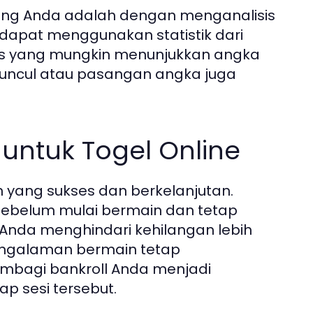
uang Anda adalah dengan menganalisis
 dapat menggunakan statistik dari
sus yang mungkin menunjukkan angka
 muncul atau pasangan angka juga
untuk Togel Online
n yang sukses dan berkelanjutan.
sebelum mulai bermain dan tetap
 Anda menghindari kehilangan lebih
ngalaman bermain tetap
mbagi bankroll Anda menjadi
p sesi tersebut.