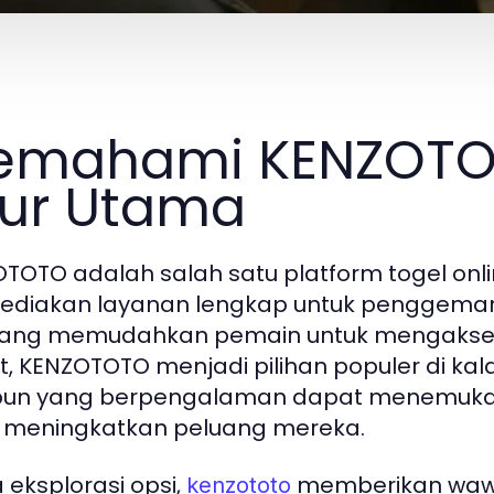
mahami KENZOTOTO
tur Utama
TOTO adalah salah satu platform togel onli
diakan layanan lengkap untuk penggemar
 yang memudahkan pemain untuk mengakses 
it, KENZOTOTO menjadi pilihan populer di ka
un yang berpengalaman dapat menemukan i
 meningkatkan peluang mereka.
a eksplorasi opsi,
memberikan wawa
kenzototo