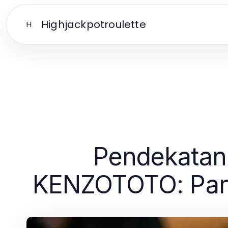
Highjackpotroulette
H
Pendekatan
KENZOTOTO: Pan