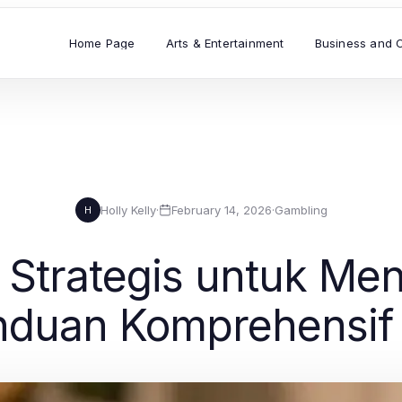
Home Page
Arts & Entertainment
Business and 
Holly Kelly
·
February 14, 2026
·
Gambling
H
 Strategis untuk Me
duan Komprehensif 