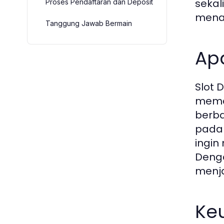
sekal
Proses Pendaftaran dan Deposit
mena
Tanggung Jawab Bermain
Apa
Slot 
memas
berba
pada 
ingin
Denga
menja
Ke