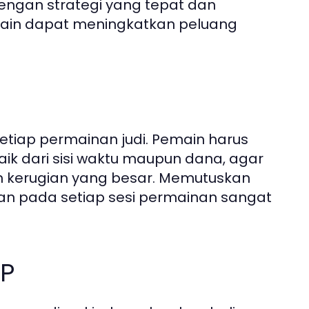
engan strategi yang tepat dan
ain dapat meningkatkan peluang
tiap permainan judi. Pemain harus
aik dari sisi waktu maupun dana, agar
 kerugian yang besar. Memutuskan
an pada setiap sesi permainan sangat
P