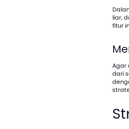
Dalam
liar,
fitur
Me
Agar 
dari 
denga
strate
St