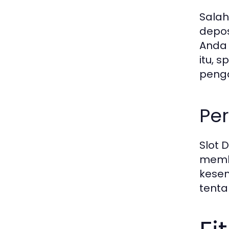
Salah
depos
Anda 
itu, 
peng
Per
Slot 
membu
kesem
tenta