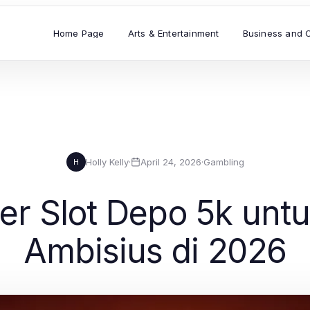
Home Page
Arts & Entertainment
Business and 
Holly Kelly
·
April 24, 2026
·
Gambling
H
r Slot Depo 5k unt
Ambisius di 2026