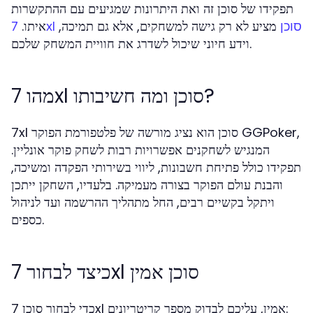
תפקידו של סוכן זה ואת היתרונות שמגיעים עם ההתקשרות
מציע לא רק גישה למשחקים, אלא גם תמיכה,
איתו.
7xl סוכן
וידע חיוני שיכול לשדרג את חוויית המשחק שלכם.
מהו 7xl סוכן ומה חשיבותו?
7xl סוכן הוא נציג מורשה של פלטפורמת הפוקר GGPoker,
המנגיש לשחקנים אפשרויות רבות לשחק פוקר אונליין.
תפקידו כולל פתיחת חשבונות, ליווי בשירותי הפקדה ומשיכה,
והבנת עולם הפוקר בצורה מעמיקה. בלעדיו, השחקן ייתכן
ויתקל בקשיים רבים, החל מתהליך ההרשמה ועד לניהול
כספים.
כיצד לבחור 7xl סוכן אמין
כדי לבחור סוכן 7xl אמין, עליכם לבדוק מספר קריטריונים: