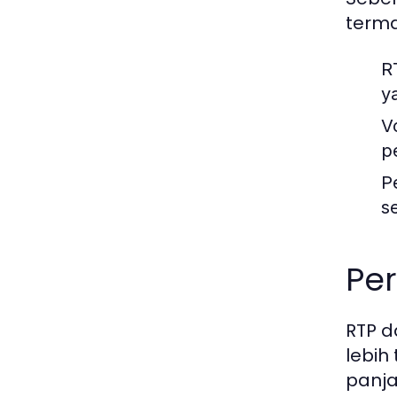
terma
R
y
Vo
p
P
s
Per
RTP d
lebih
panja