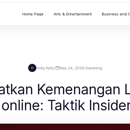
Home Page
Arts & Entertainment
Business and 
Holly Kelly
·
May 24, 2026
·
Gambling
H
atkan Kemenangan L
 online: Taktik Insid