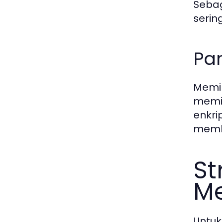
Sebag
serin
Pa
Memil
memil
enkri
membe
St
M
Untuk