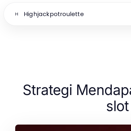
Highjackpotroulette
H
Strategi Mendap
slot