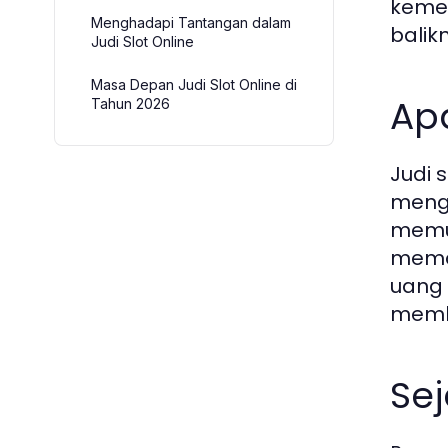
kemen
Menghadapi Tantangan dalam
balik
Judi Slot Online
Masa Depan Judi Slot Online di
Apa
Tahun 2026
Judi 
mengh
memu
memas
uang
membe
Se