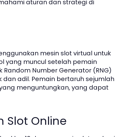
hami aturan dan strategi di
enggunakan mesin slot virtual untuk
ol yang muncul setelah pemain
ak Random Number Generator (RNG)
dan adil. Pemain bertaruh sejumlah
yang menguntungkan, yang dapat
Slot Online