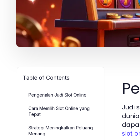
Table of Contents
Pe
Pengenalan Judi Slot Online
Judi 
Cara Memilih Slot Online yang
Tepat
dunia
dapat
Strategi Meningkatkan Peluang
slot o
Menang